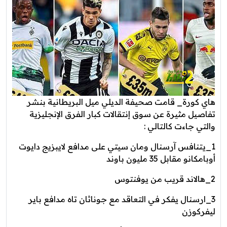
هاي كورة_ قامت صحيفة الديلي ميل البريطانية بنشر
تفاصيل مثيرة عن سوق إنتقالات كبار الفرق الإنجليزية
والتي جاءت كالتالي :
1_يتنافس آرسنال ومان سيتي على مدافع لايبزيج دايوت
أوبامكانو مقابل 35 مليون باوند
2_هالاند قريب من يوفنتوس
3_ارسنال يفكر في التعاقد مع جوناثان تاه مدافع باير
ليفركوزن