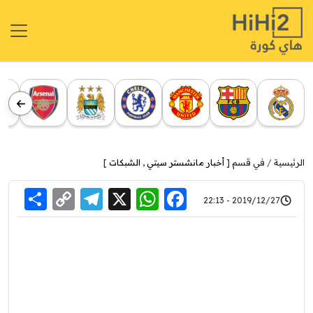
الرئيسية
في قسم [
أخبار مانشستر سيتي
,
الشبكات
]
re
elegram
Copy
WhatsApp
Facebook
X
2019/12/27 - 22:13
Link