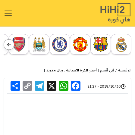
الرئيسية
في قسم [
أخبار الكرة الاسبانية
,
ريال مدريد
]
re
elegram
Copy
WhatsApp
Facebook
X
2019/10/30 - 21:27
Link