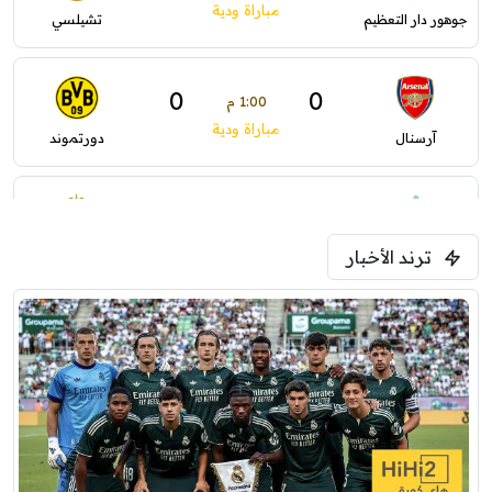
مباراة ودية
جوهور دار التعظيم
تشيلسي
0
0
1:00 م
مباراة ودية
آرسنال
دورتموند
0
0
1:30 م
مباراة ودية
ترند الأخبار
ليفربول
موناكو