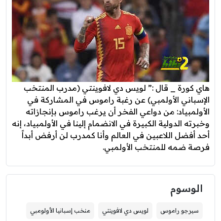
هاي كورة _ قال :” لويس دي لافوينتي (مدرب المنتخب
الإسباني الأولمبي) عن رغبة راموس في المشاركة في
الأولمبياد: من دواعي الفخر أن يرغب راموس بإنجازاته
وخبرته الدولية الكبيرة في الانضمام إلينا في الأولمبياد، إنه
أحد أفضل اللاعبين في العالم وأنا كمدرب لن أرفض أبداً
فرصة ضمه للمنتخب الأولمبي.
الوسوم
سيرجو راموس
لويس دي لافوينتي
منخب إسبانيا الأولومبي