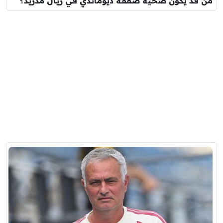
من قد يكون ضحية صفقة ديوماندي في ريال مدريد؟