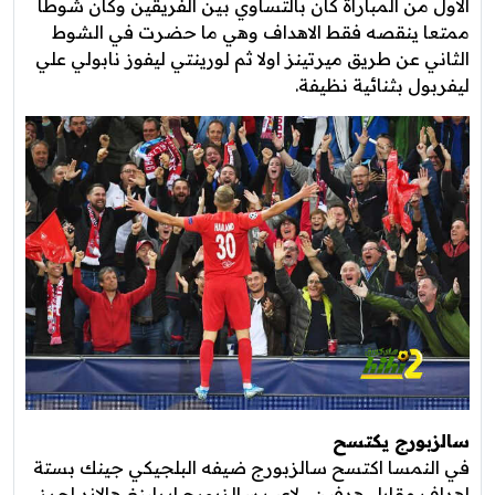
الاول من المباراة كان بالتساوي بين الفريقين وكان شوطا
ممتعا ينقصه فقط الاهداف وهي ما حضرت في الشوط
الثاني عن طريق ميرتينز اولا ثم لورينتي ليفوز نابولي علي
ليفربول بثنائية نظيفة.
سالزبورج يكتسح
في النمسا اكتسح سالزبورج ضيفه البلجيكي جينك بستة
اهداف مقابل هدفين , لاعب سالزبورج إيرلينغ هالاند احرز