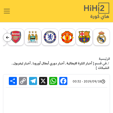
الرئيسية
في قسم [
أخبار الكرة الايطالية
,
أخبار دوري أبطال أوروبا
,
أخبار ليفربول
,
الشبكات
]
re
elegram
Copy
WhatsApp
Facebook
X
2019/09/18 - 00:32
Link