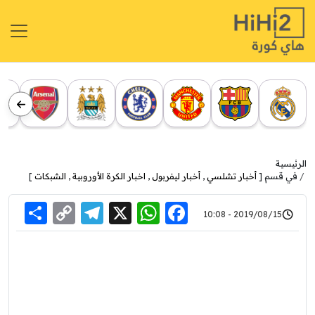
الرئيسية
في قسم [
أخبار تشلسي
,
أخبار ليفربول
,
اخبار الكرة الأوروبية
,
الشبكات
]
re
elegram
Copy
WhatsApp
Facebook
X
2019/08/15 - 10:08
Link