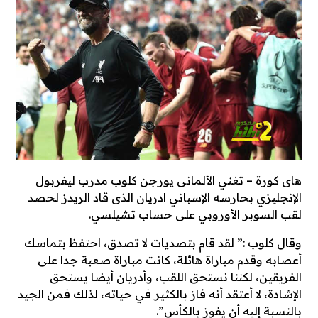
هاى كورة – تغني الألمانى يورجن كلوب مدرب ليفربول
الإنجليزي بحارسه الإسباني ادريان الذى قاد الريدز لحصد
لقب السوبر الأوروبي على حساب تشيلسي.
وقال كلوب :” لقد قام بتصديات لا تصدق، احتفظ بتماسك
أعصابه وقدم مباراة هائلة، كانت مباراة صعبة جدا على
الفريقين، لكننا نستحق اللقب، وأدريان أيضا يستحق
الإشادة، لا أعتقد أنه فاز بالكثير في حياته، لذلك فمن الجيد
بالنسبة إليه أن يفوز بالكأس”.