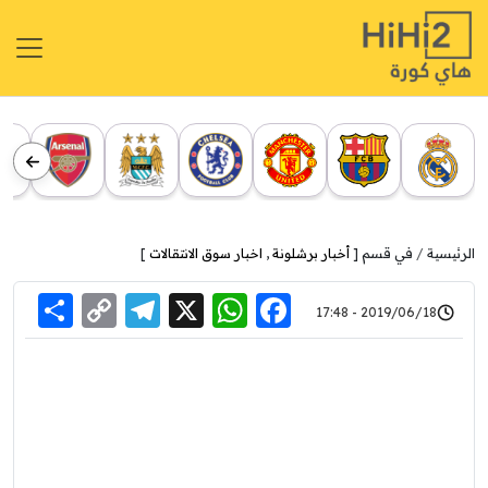
الرئيسية
في قسم [
أخبار برشلونة
,
اخبار سوق الانتقالات
]
re
elegram
Copy
WhatsApp
Facebook
X
2019/06/18 - 17:48
Link