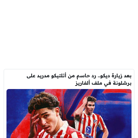
بعد زيارة ديكو.. رد حاسم من أتلتيكو مدريد على
برشلونة في ملف ألفاريز