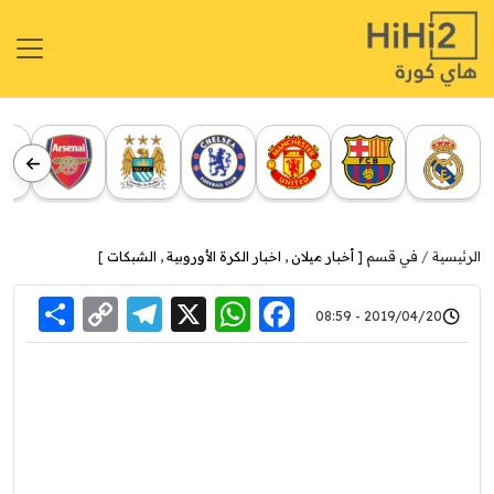
الرئيسية
في قسم [
أخبار ميلان
,
اخبار الكرة الأوروبية
,
الشبكات
]
re
elegram
Copy
WhatsApp
Facebook
X
2019/04/20 - 08:59
Link