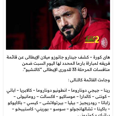
هاى كورة – كشف جينارو جاتوزو ميلان الإيطالى عن قائمة
فريقه لمباراة بارما المحدد لها اليوم السبت ضمن
منافسات المرحلة 33 للدورى الإيطالى “كالتشيو”.
وجاءت القائمة كالتالى :
رينا – جيجي دوناروما – انطونيو دوناروما – كالابريا – اباتي
– كونتى – كالدارا – موساكيو – لاكسالت – رومانيولى –
زاباتا – رودريجيز – بيليا – بيرتولاتشى – كيسي – باكايوكو
– باكيتا – تشالهانجولو – سوسو – بوريني- كاستييخو –
بياتيك – كوترونى.