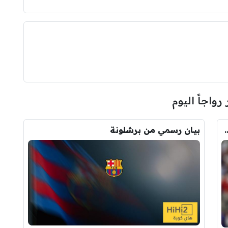
 رواجاً اليوم
ودري مع برشلونة.. قيمة الصفقة والراتب
بيان رسمي من برشلونة