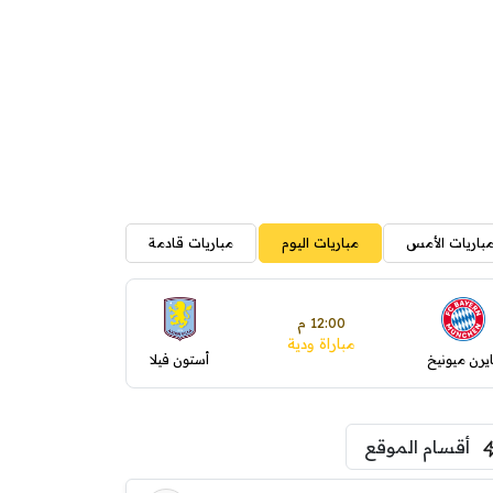
باريات الأمس
مباريات اليوم
مباريات قادمة
12:00 م
مباراة ودية
ايرن ميونيخ
أستون فيلا
أقسام الموقع