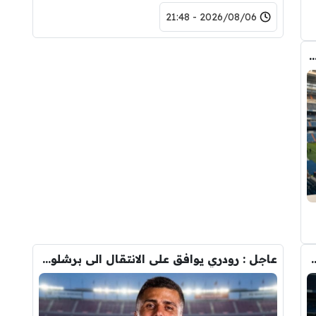
2026/08/06 - 21:48
دريد ” شاهد تشكيله الريال القادمه لاكتساح المركز الثاني
وأحد افراد ادارة ريال مدريد بعد انهيار صفقة رودري
عاجل : رودري يوافق على الانتقال الى برشلونة.. 3 أسباب وراء قراره