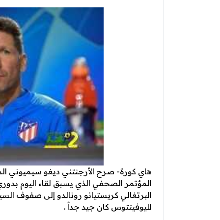
هاي كورة- صرح الأرجنتني ديغو سيميوني المد
المؤتمر الصحفي الذي يسبق لقاء اليوم بدوري
البرتغالي كريستيانو رونالدو إلى صفوف السيدة
لليوفينتوس كان جيد جداً .