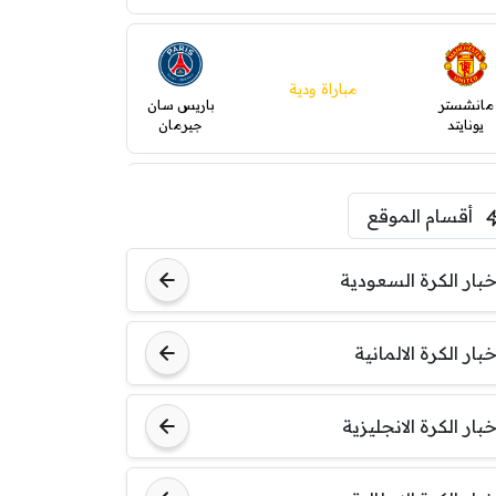
مباراة ودية
مانشستر
باريس سان
يونايتد
جيرمان
ودية( ابو ظبي الرياضية -TV
أقسام الموقع
)
ينتسفاروشي
ريال مدريد
خبار الكرة السعودية
مباراة ودية
خبار الكرة الالمانية
نوتنغهام
برشلونة
فورست
خبار الكرة الانجليزية
مباراة ودية