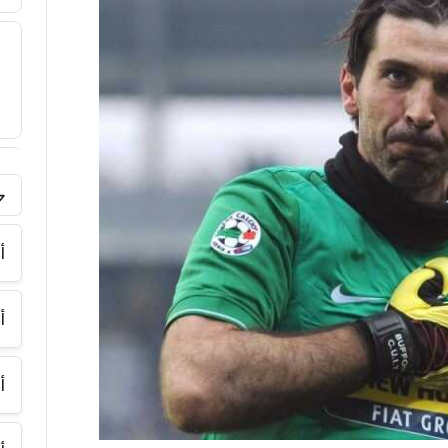
فر
أ
أ
أ