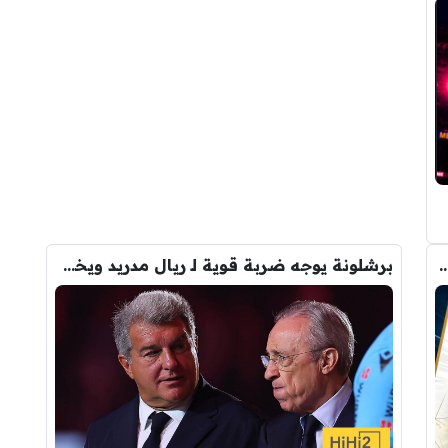
رودري.. لاعبان مرشحان لحل أزمة ريال مدريد
برشلونة يوجه ضربة قوية لـ ريال مدريد ويخفي صفقته التاريخية