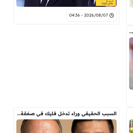
2026/08/07 - 04:36
عاجل : مانشستر سيتي يرفض عرض برشلونة الاول لضم رودري.. ويسخر من قيمته
السبب الحقيقي وراء تدخل فليك في صفقة رودري