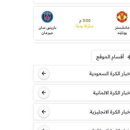
3:00 م
مباراة ودية
مانشستر
باريس سان
يونايتد
جيرمان
5:00 م
أقسام الموقع
ودية( ابو ظبي الرياضية -TV
)
ينتسفاروشي
ريال مدريد
خبار الكرة السعودية
7:00 م
خبار الكرة الالمانية
مباراة ودية
نوتنغهام
برشلونة
فورست
خبار الكرة الانجليزية
8:00 م
مباراة ودية