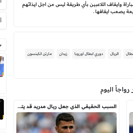
أ
راة وايقاف اللاعبين بأي طريقة ليس من اجل ايذائهم
عة يصعب ايقافها .
أ
بطال
الريال
دوري ابطال اوروبا
زيدان
مارتن اتكينسون
 رواجاً اليوم
السبب الحقيقي الذي جعل ريال مدريد قد يتنازل لبرشلونة عن رودري