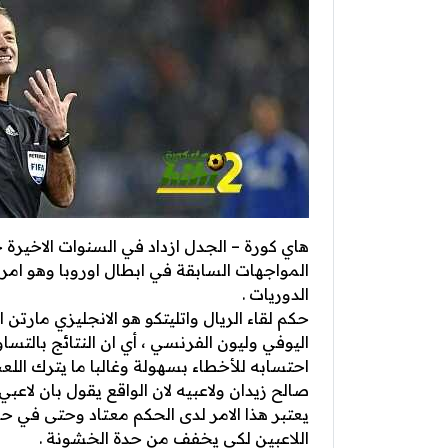
هاي كورة – الجدل ازداد في السنوات الاخيرة 
المواجهات السابقة في ابطال اوروبا وهو امر
الدوريات .
حكم لقاء الريال واتليتكو هو الانجليزي مارتن
اليوفي وليون الفرنسي ، أي ان النتائج بالت
احتسابه للأخطاء بسهولة وغالبا ما يترك ال
صالح زيدان ولاعبيه لان الواقع يقول بان لاعبي
يعتبر هذا الامر لدى الحكم معتاد وحتى في ح
اللاعبين لكي يخفف من حدة الخشونة .