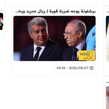
رودري.. لاعبان مرشحان لحل أزمة ريال مدريد
برشلونة يوجه ضربة قوية لـ ريال مدريد ويخفي صفقته التاريخية
2026/08/07 - 04:36
عاجل : مانشستر سيتي يرفض عرض برشلونة الاول لضم رودري.. ويسخر من قيمته