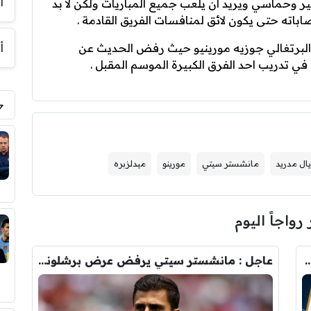
أ
بير وحماسي ويريد ان يلعب جميع المباريات ولكن لا بد
باته حتى يكون لائق لمنافسات الفريق القادمة .
البرتغالي جوزيه مورينيو حيث رفض الحديث عن
أ
في تدريب احد الفرق الكبيرة الموسم المقبل .
يال مدريد
مانشستر سيتي
مورينو
ميدلزبره
 رواجاً اليوم
رودري.. لاعبان مرشحان لحل أزمة ريال مدريد
عاجل : مانشستر سيتي يرفض عرض برشلونة الاول لضم رودري.. ويسخر من قيمته