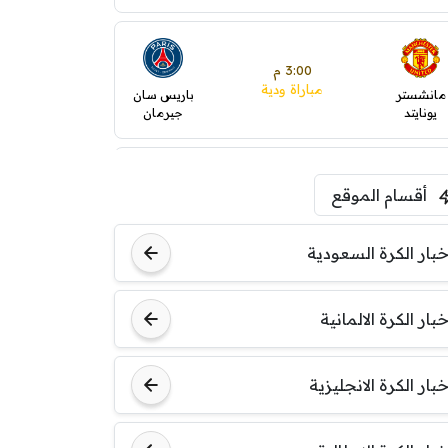
3:00 م
مباراة ودية
مانشستر
باريس سان
يونايتد
جيرمان
5:00 م
أقسام الموقع
ودية( ابو ظبي الرياضية -TV
)
ينتسفاروشي
ريال مدريد
خبار الكرة السعودية
7:00 م
خبار الكرة الالمانية
مباراة ودية
نوتنغهام
برشلونة
فورست
خبار الكرة الانجليزية
8:00 م
مباراة ودية