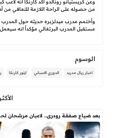
وعن كريستيانو رونالدو اكد كارنكا انه لاعب ك
من حصوله على الراحة اللازمة للتعافي من أصا
وأختمم مدرب ميدلزبره حديثه حول المدرب 
مستقبل المدرب البرتغالي مؤكداً انه سيعمل 
الوسوم
اخبار ريال مدريد
الدوري الاسباني
ايتور كارنكا
ر
الأكثر
بعد ضياع صفقة 