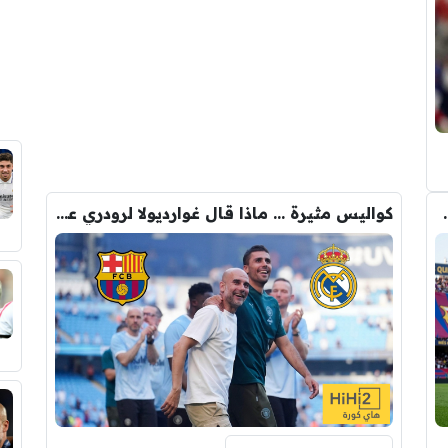
لرقم النهائي لبيع رودري
كواليس مثيرة … ماذا قال غوارديولا لرودري عند استشارته عن ريال مدريد وبرشلونة