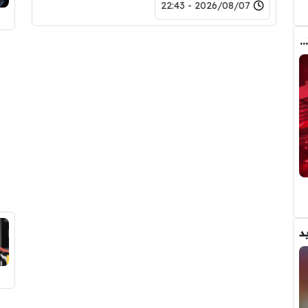
2026/08/07 - 22:43
رومانو : برشلونة يُعير أراوخو الى ليفربول .. تفاصيل الصفقة
د