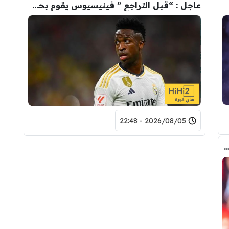
عاجل : “قبل التراجع ” فينيسيوس يقوم بحذف كل صوره مع ريال مدريد
2026/08/05 - 22:48
 المالي من أرسنال لريال مدريد من أجل شراء فينيسيوس جونيور