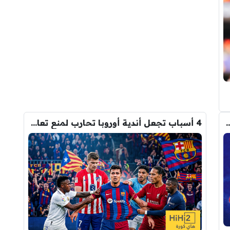
م من أتلتيكو مدريد على برشلونة في ملف ألفاريز
4 أسباب تجعل أندية أوروبا تحارب لمنع تعاقد برشلونة مع رودري!