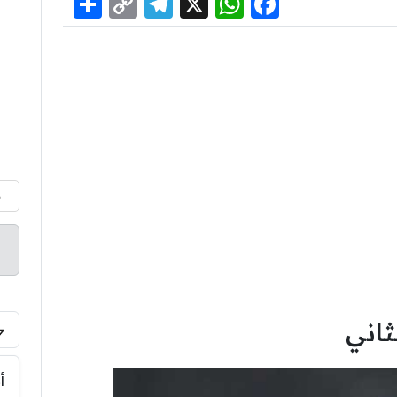
Share
Telegram
Copy
WhatsApp
Facebook
X
Link
م
ثاني
أ