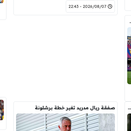
2026/08/07 - 22:43
لرقم النهائي لبيع رودري
يو يعوض رودري بالصفقة التي ينتظرها جمهور الريال
صفقة ريال مدريد تغير خطة برشلونة