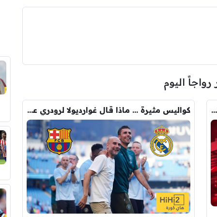
 رواجاً اليوم
رومانو : برشلونة يُعير أراوخو الى ليفربول .. تفاصيل الصفقة
كواليس مثيرة … ماذا قال غوارديولا لرودري عند استشارته عن ريال مدريد وبرشلونة