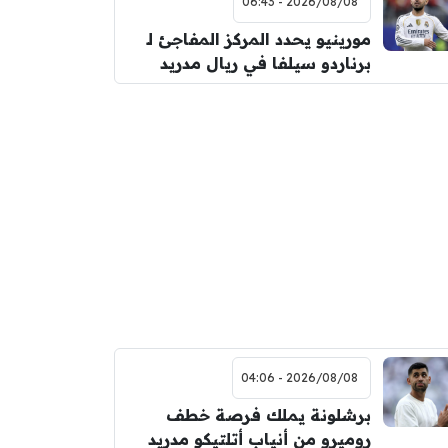
2026/08/08 - 06:43
مورينيو يحدد المركز المفاجئ لـ
برناردو سيلفا في ريال مدريد
2026/08/08 - 04:06
برشلونة يملك فرصة خطف
روميرو من أنياب أتلتيكو مدريد