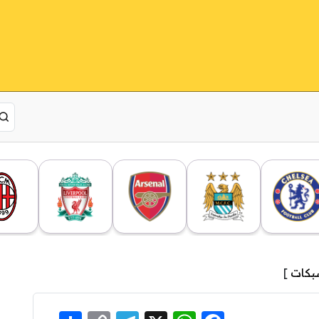
بكات
]