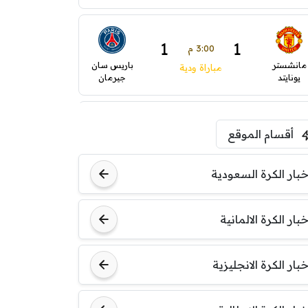
1
1
3:00 م
مانشستر
باريس سان
مباراة ودية
يونايتد
جيرمان
0
0
5:00 م
أقسام الموقع
ودية( ابو ظبي الرياضية -TV
ينتسفاروشي
ريال مدريد
)
خبار الكرة السعودية
7:00 م
خبار الكرة الالمانية
مباراة ودية
نوتنغهام
برشلونة
فورست
خبار الكرة الانجليزية
8:00 م