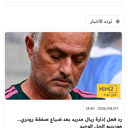
5:00 م
ترند الأخبار
ودية( ابو ظبي الرياضية -TV )
فرينتسفاروشي
ريال مدريد
7:00 م
مباراة ودية
برشلونة
نوتنغهام فورست
8:00 م
مباراة ودية
اودينيزي
برشلونة
2026/08/07 - 14:40
رد فعل إدارة ريال مدريد بعد ضياع صفقة رودري…
مورينيو الحل الوحيد