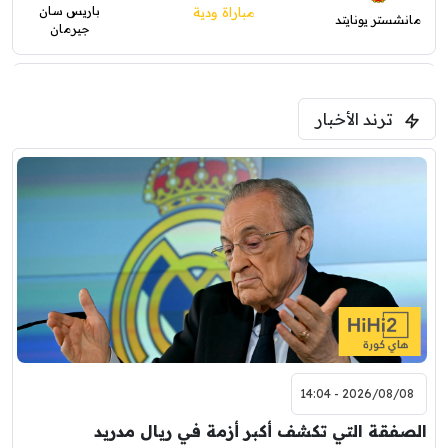
باريس سان
مباراة ودية
مانشستر يونايتد
جيرمان
0
0
5:00 م
ترند الأخبار
ودية( ابو ظبي الرياضية -TV )
فرينتسفاروشي
ريال مدريد
7:00 م
مباراة ودية
برشلونة
نوتنغهام فورست
8:00 م
مباراة ودية
اودينيزي
برشلونة
2026/08/08 - 14:04
الصفقة التي تكشف أكبر أزمة في ريال مدريد