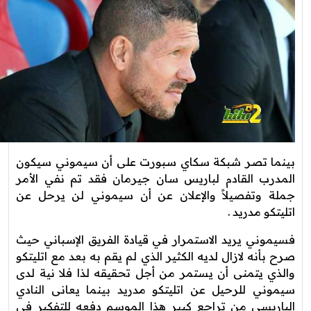
بينما تصر شبكة سكاي سبورت على أن سيموني سيكون
المدرب القادم لباريس سان جيرمان فقد تم نفي الأمر
جملة وتفصيلاً والإعلان عن أن سيموني لن يرحل عن
اتليتكو مدريد .
فسيموني يريد الاستمرار في قيادة الفريق الإسباني حيث
صرح بأنه لازال لديه الكثير الذي لم يقم به بعد مع اتليتكو
والذي يتمنى أن يستمر من أجل تحقيقه لذا فلا نية لدى
سيموني للرحيل عن اتليتكو مدريد بينما يعانى النادي
الباريسي من تراجع كبير هذا الموسم دفعه للتفكير في