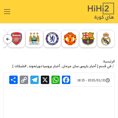
لرئيسية
في قسم [
أخبار باريس سان جرمان
,
أخبار بروسيا دورتموند
,
الشبكات
]
are
Telegram
Copy
WhatsApp
Facebook
X
2015/01/21 - 18:15
Link