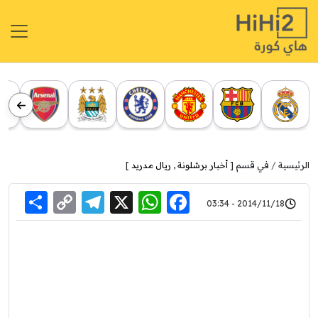
الرئيسية
في قسم [
أخبار برشلونة
,
ريال مدريد
]
re
elegram
Copy
WhatsApp
Facebook
X
2014/11/18 - 03:34
Link