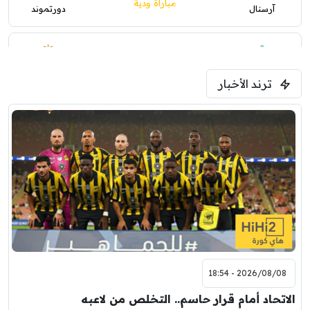
مباراة ودية
آرسنال
دورتموند
0
0
1:30 م
مباراة ودية
ترند الأخبار
ليفربول
موناكو
2026/08/08 - 18:54
الاتحاد أمام قرار حاسم.. التخلص من لاعبه