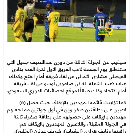
سيغيب عن الجولة الثالثة من دوري عبداللطيف جميل التي
ستنطلق يوم الجمعة لاعب الفريق الاول لكرة القدم بنادي
الفيصلي مشاري الثمالي عن لقاء فريقه أمام الفتح وكذلك
غياب لاعب الشعلة الغاني صامويل أوسو عن لقاء فريقه
أمام الاتحاد وذلك طبقاً لموقع احصائيات الدوري السعودي.
كما تزايدت قائمة المهددين بالإيقاف حيث حصل (6)
لاعبين على بطاقتين صفراوين في أول جولتين مما جعلهم
مهددين بالإيقاف على حصولهم على بطاقة صفراء ثالثة
في الجولة المقبلة، واللاعبون المهددون بالإيقاف هم:
رافينها ونايف هزازي (الشباب)، شريف عدنان (الخليج)،