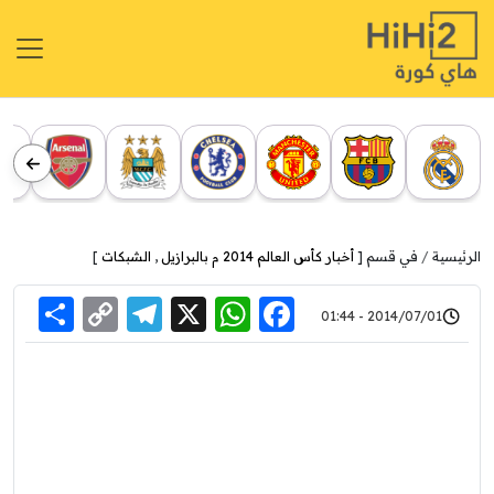
الرئيسية
في قسم [
أخبار كأس العالم 2014 م بالبرازيل
,
الشبكات
]
re
elegram
Copy
WhatsApp
Facebook
X
2014/07/01 - 01:44
Link