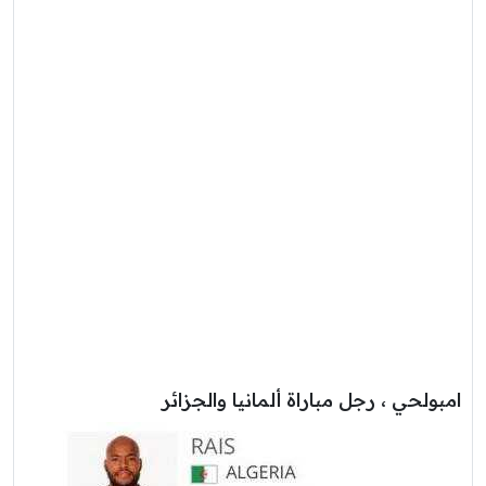
امبولحي ، رجل مباراة ألمانيا والجزائر