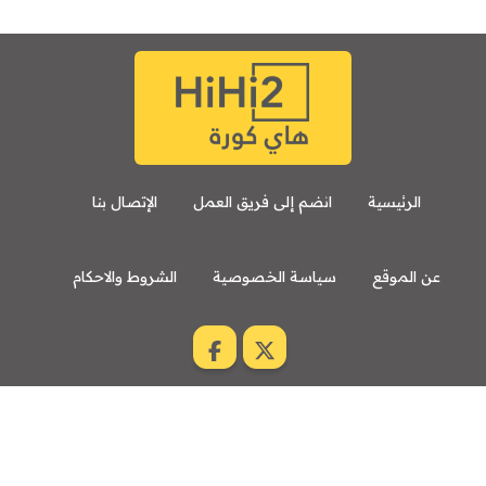
7:00 م
مباراة ودية
برشلونة
نوتنغهام فورست
8:00 م
مباراة ودية
اودينيزي
برشلونة
الرئيسية
انضم إلى فريق العمل
الإتصال بنا
عن الموقع
سياسة الخصوصية
الشروط والاحكام