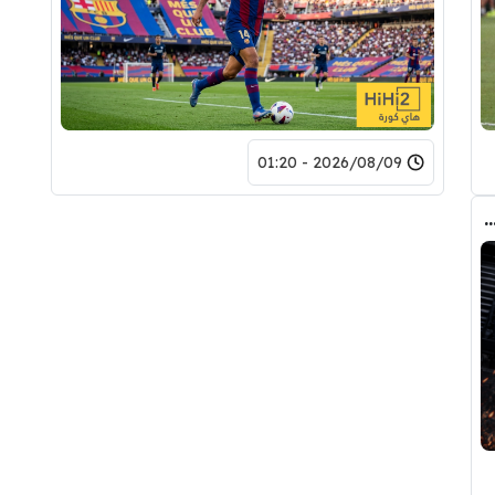
2026/08/09 - 01:20
ة في الطريق …! صمت إدارة الريال ليس من باب الصدفة