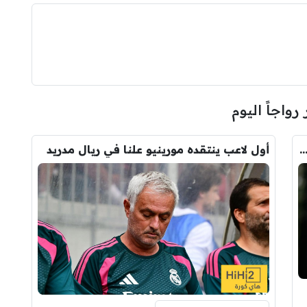
 رواجاً اليوم
يو يعوض رودري بالصفقة التي ينتظرها جمهور الريال
أول لاعب ينتقده مورينيو علنا في ريال مدريد