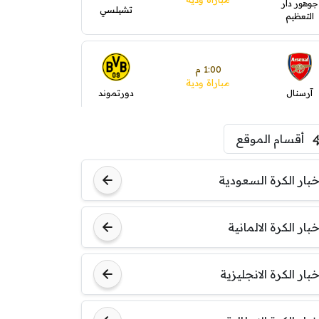
جوهور دار
تشيلسي
التعظيم
1:00 م
مباراة ودية
آرسنال
دورتموند
أقسام الموقع
1:30 م
مباراة ودية
ليفربول
موناكو
خبار الكرة السعودية
خبار الكرة الالمانية
خبار الكرة الانجليزية