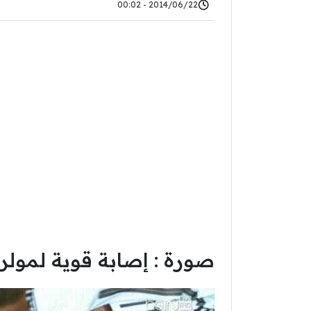
2014/06/22 - 00:02
صورة : إصابة قوية لمولر ف