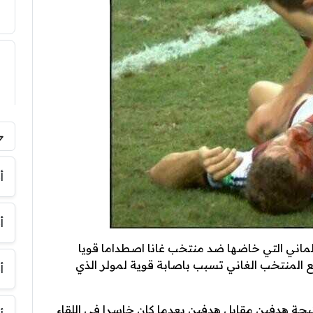
أ
أ
ألماني التي خاضها ضد منتخب غانا اصطداما قويا
 المنتخب الغاني تسبب باصابة قوية لمولر الذي
أ
تيجة هدفين مقابل هدفين بعدما كان خاسرا في اللقاء