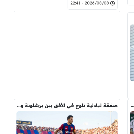
2026/08/08 - 22:41
كل تلخص ريال مورينيو في لقاء اليوم امام فيرينكفاروش
صفقة تبادلية تلوح في الأفق بين برشلونة والسيتي لحسم صفقة رودري