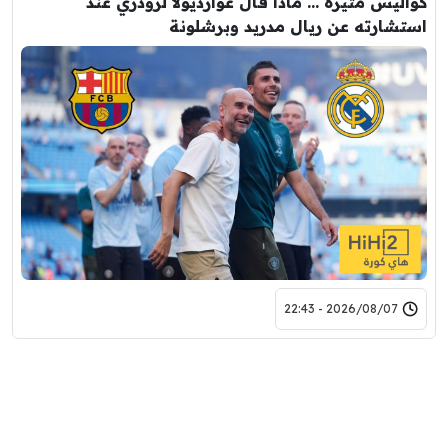
كواليس مثيرة … ماذا قال غوارديولا لرودري عند
استشارته عن ريال مدريد وبرشلونة
2026/08/07 - 22:43