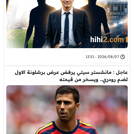
2026/08/07 - 12:51
عاجل : مانشستر سيتي يرفض عرض برشلونة الاول
لضم رودري.. ويسخر من قيمته