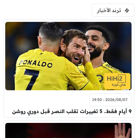
5:00 م
ترند الأخبار
ودية( ابو ظبي الرياضية -TV )
فرينتسفاروشي
ريال مدريد
7:00 م
مباراة ودية
برشلونة
نوتنغهام فورست
8:00 م
مباراة ودية
اودينيزي
برشلونة
2026/08/07 - 19:50
9 أيام فقط.. 5 تغييرات تقلب النصر قبل دوري روشن