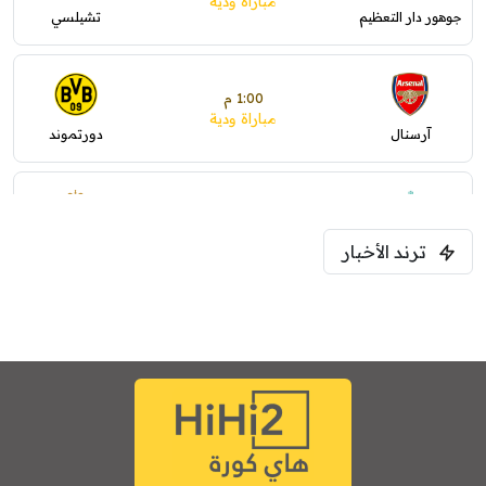
مباراة ودية
جوهور دار التعظيم
تشيلسي
1:00 م
مباراة ودية
آرسنال
دورتموند
1:30 م
مباراة ودية
ترند الأخبار
ليفربول
موناكو