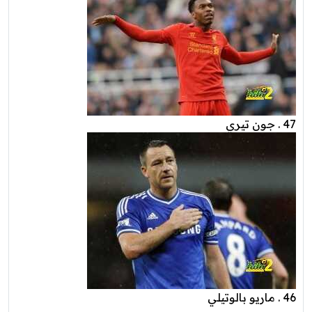
47 . جون تيري
46 . ماريو بالوتيلي