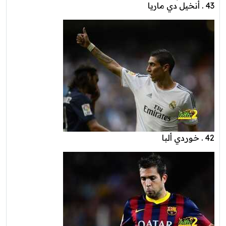
43 . أنخيل دي ماريا
42 . خوردي ألبا