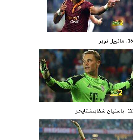
13 . مانويل نوير
12 . باستيان شفاينشتايجر