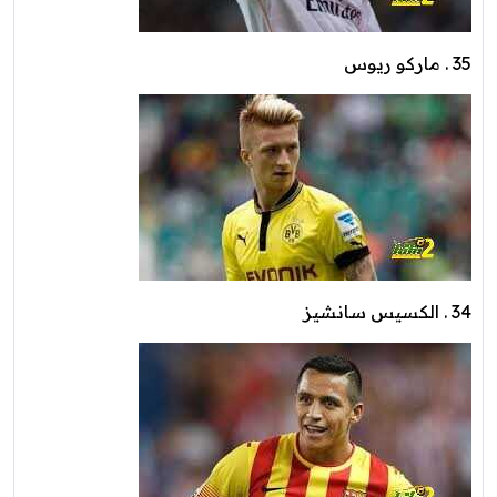
35 . ماركو ريوس
34 . الكسيس سانشيز