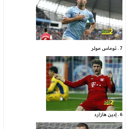
7 . توماس مولر
6 . إدين هازارد