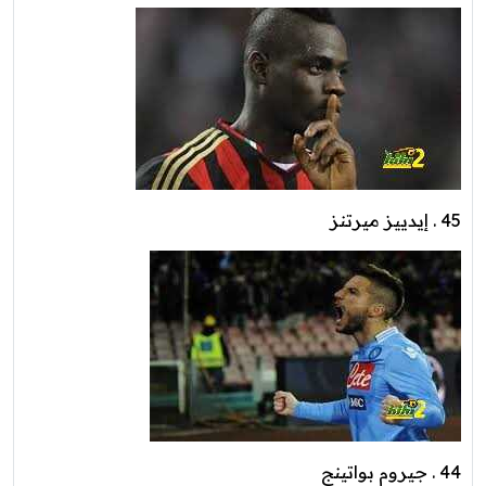
45 . إيدييز ميرتنز
44 . جيروم بواتينج