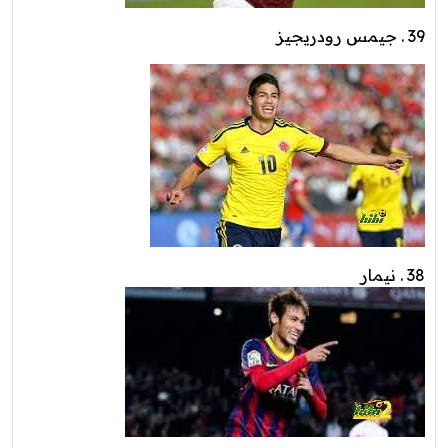
39 . جيمس رودريجيز
38 . نيمار