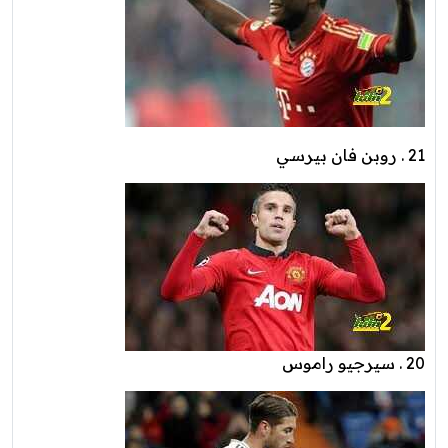
21 . روبن فان بيرسي
20 . سيرجيو راموس