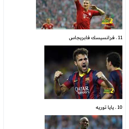
11 . فرانسيسك فابريجاس
10 . يايا توريه