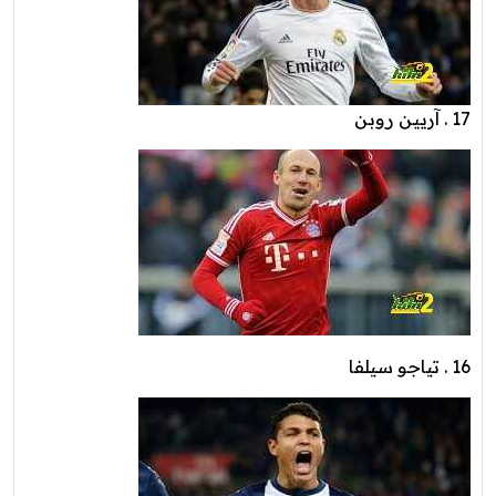
17 . آريين روبن
16 . تياجو سيلفا