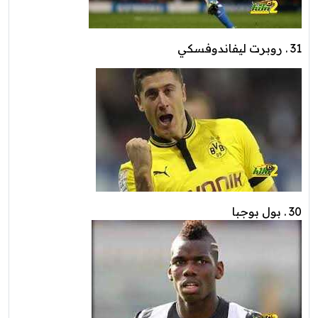
31 . روبرت ليفاندوفسكي
30 . بول بوجبا