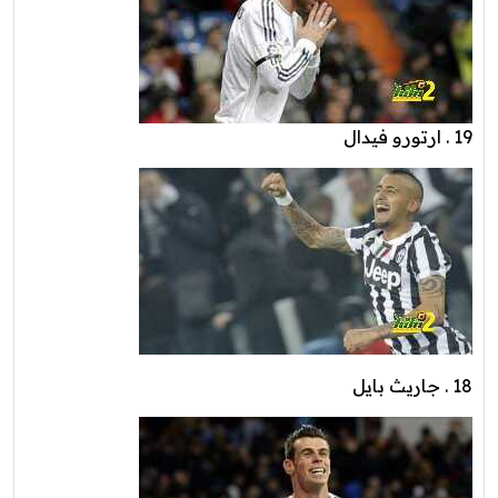
19 . ارتورو فيدال
18 . جاريث بايل