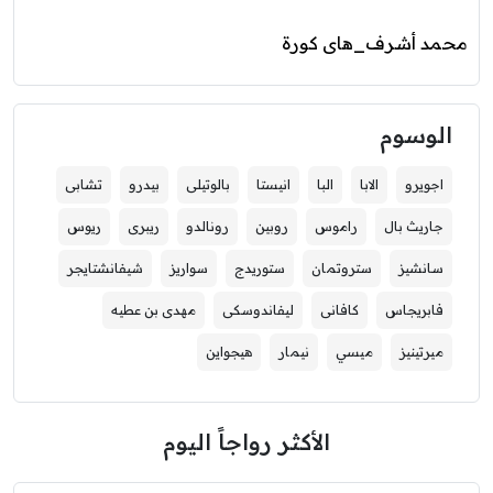
محمد أشرف_هاى كورة
الوسوم
اجويرو
الابا
البا
انيستا
بالوتيلى
بيدرو
تشابى
جاريث بال
راموس
روبين
رونالدو
ريبرى
ريوس
سانشيز
ستروتمان
ستوريدج
سواريز
شيفانشتايجر
فابريجاس
كافانى
ليفاندوسكى
مهدى بن عطيه
ميرتينيز
ميسي
نيمار
هيجواين
الأكثر رواجاً اليوم