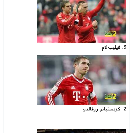
3 . فيليب لام
2 . كريستيانو رونالدو