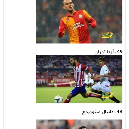
49 . أردا توران
48 . دانيال ستوريدج