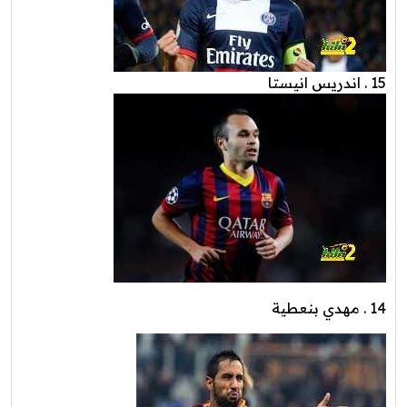
15 . اندريس انيستا
14 . مهدي بنعطية