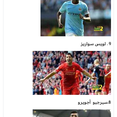
9 . لويس سواريز
8.سيرجيو أجويرو