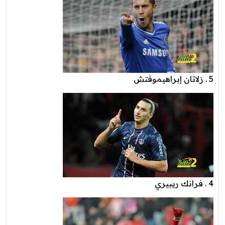
5 . زلاتان إبراهيموفتش
4 . فرانك ريبيري