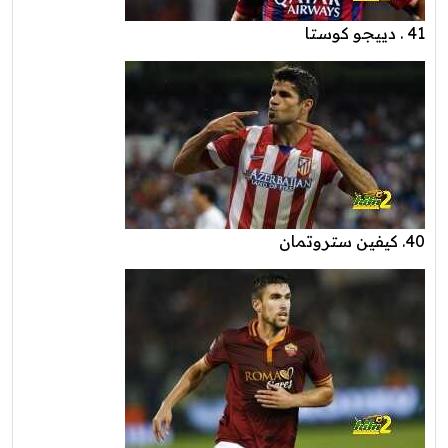
41 . دييجو كوستا
40. كيفين ستروتمان