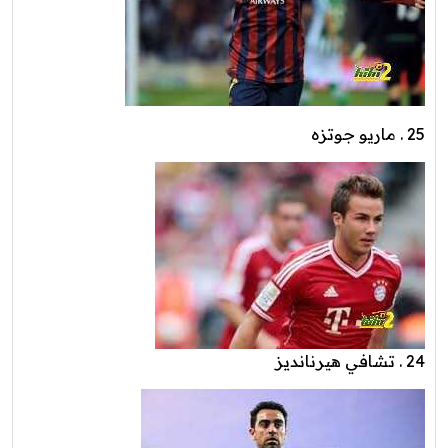
25 . ماريو جوتزه
24 . تشافي هيرنانديز