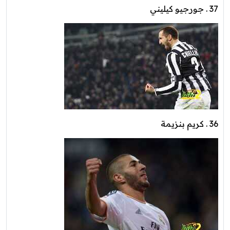
37 . جورجيو كيليني
36 . كريم بنزيمة