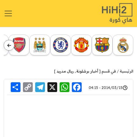
الرئيسية
في قسم [
أخبار برشلونة
,
ريال مدريد
]
re
elegram
Copy
WhatsApp
Facebook
X
2014/03/15 - 04:15
Link