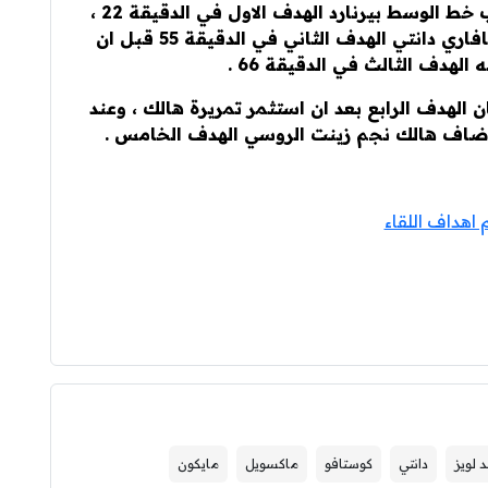
تقدم السيليساو بالنتيجة عندما سجل لاعب خط الوسط بيرنارد الهدف الاول في الدقيقة 22 ،
وفي الشوط الثاني اضاف مدافع النادي البافاري دانتي الهدف الثاني في الدقيقة 55 قبل ان
الهدف الثالث في الدقيقة 66 .
سي وليان الهدف الرابع بعد ان استثمر تمريرة هالك ، وعند
 اهداف اللقاء
د لويز
دانتي
كوستافو
ماكسويل
مايكون