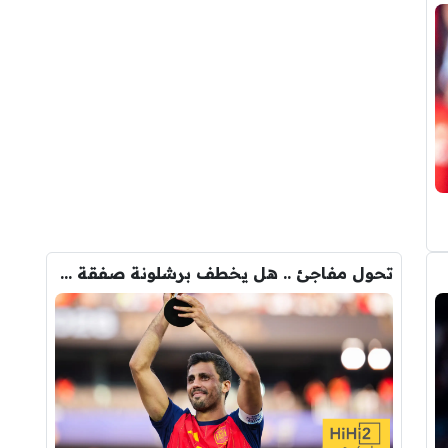
تحول مفاجئ .. هل يخطف برشلونة صفقة رودري من قلب مدريد ؟