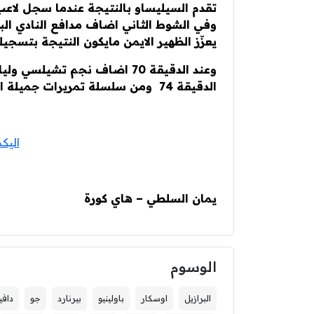
يعزّز الظهير الايمن مايكون النتيجة بتسجيله 
وعند الدقيقة 70 اضاف نجم تشيل
الدقيقة 74 ومن سلسلة تمريرات جميلة اضاف هالك نجم زينت الروسي الهدف الخامس .
اليكم
يمان السلطي – هاي كورة
الوسوم
البرازيل
اوسكار
باولينيو
بيرنارد
جو
دافي