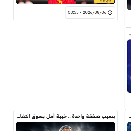
2026/08/06 - 00:55
م من أتلتيكو مدريد على برشلونة في ملف ألفاريز
وروبا تحارب لمنع تعاقد برشلونة مع رودري!
بسبب صفقة واحدة .. خيبة أمل بسوق انتقالات ريال مدريد !