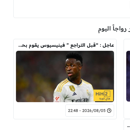
 رواجاً اليوم
عاجل : “قبل التراجع ” فينيسيوس يقوم بحذف كل صوره مع ريال مدريد
2026/08/05 - 22:48
 المالي من أرسنال لريال مدريد من أجل شراء فينيسيوس جونيور