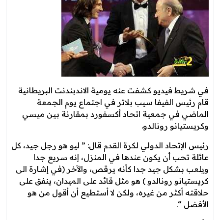
في شريط فيديو كشفت عنه يومية الاندبندنت البريطانية
قام رئيس الفيفا سيب بلاتر في اجتماع يوم الجمعة
الماضي في جمعية اتحاد أكسفورد بمقارنة بين ميسي
وكريستيانو رونالدو.
رئيس الإتحاد الدولي لكرة القدم قال: ” ليو هو رجل جيد، كل
عائلة تحب أن يكون عندها في المنزل، إنه سريع جدا
ويلعب بشكل جيد جدا كأنه يرقص، والآخر (في إشارة الى
كريستيانو رونالدو ) هو مثل قائد على الميدان، ينفق على
حلاقته أكثر من غيره، ولكن لا أستطيع أن أقول من هو
الأفضل “.