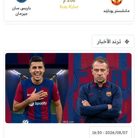
3:00 م
مباراة ودية
باريس سان
مانشستر يونايتد
جيرمان
5:00 م
ترند الأخبار
ودية( ابو ظبي الرياضية -TV )
فرينتسفاروشي
ريال مدريد
7:00 م
مباراة ودية
برشلونة
نوتنغهام فورست
8:00 م
مباراة ودية
اودينيزي
برشلونة
2026/08/07 - 16:30