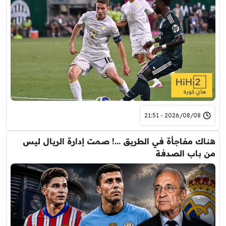
2026/08/08 - 21:51
هناك مفاجأة في الطريق …! صمت إدارة الريال ليس
من باب الصدفة