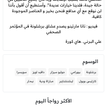
حالة جيدة، فلدينا خيارات عديدة”. وأستطيع أن أقول بأننا
لن نوقع مع أي مدافع فنحن بخير و العناصر الموجودة
كافية.
فيديو : تاتا مارتينو يصدم عشاق برشلونة في المؤتمر
الصحفي
علي البرني ـ هاي كورة
الوسوم
برشلونة
بيهرامي
جوليو سيزار
دافيد لويز
سويسرا
كارليس بويول
ليشتشتاينر
مباراة ودية
نيمار
الأكثر رواجاً اليوم