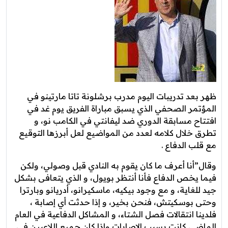
ظهر بعد تدريبات اليوم مدرب برشلونة تاتا مارتينو في
المؤتمر الصحفي الذي يسبق مباراة الفريق يوم غد في
افتتاح مسابقة الدوري ضد ليفانتي في الكامب نو، و
تطرق خلال كلامه لعدد من المواضيع لعل أبرزها التوقيع
مع قلب الدفاع .
وقال”أنا أعرف ما كان يقوم به النادي قبل وصولي، ولكن
فيما يخص الدفاع فأنا أنتظر بويول، و الذي يتعافى بشكل
جيد للغاية، و مع وجود بيكيه، ماسكيرانو، أدريانو وبارترا
وحتى بوسكيتش، فنحن بخير، و إذا حدثت أي إصابة ،
فلدينا انتقالات فصل الشتاء، و المشاكل الدفاعية في العام
الماضي كانت بسبب الإصابات وإذا كان جميع اللاعبين في