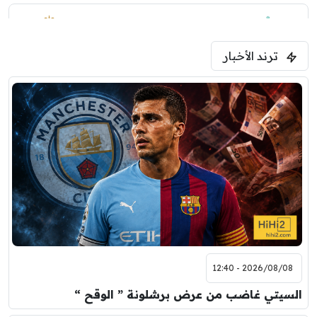
1:30 م
مباراة ودية
ترند الأخبار
ليفربول
موناكو
2026/08/08 - 12:40
السيتي غاضب من عرض برشلونة ” الوقح “