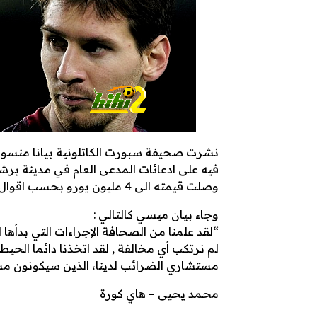
نشرت صحيفة سبورت الكاتلونية بيانا منسوبا
فيه على ادعائات المدعى العام في مدينة برشل
وصلت قيمته الى 4 مليون يورو بحسب اقوال المدعى العام .
وجاء بيان ميسي كالتالي :
“لقد علمنا من الصحافة الإجراءات التي بدأها ا
لم نرتكب أي مخالفة , لقد اتخذنا دائما الحيط
مستشاري الضرائب لدينا، الذين سيكونون مس
محمد يحيى – هاي كورة