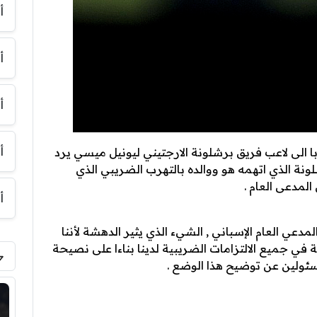
أ
أ
أ
أ
 الى لاعب فريق برشلونة الارجتيني ليونيل ميسي يرد
ونة الذي اتهمه هو ووالده بالتهرب الضريبي الذي
أ
لمدعي العام الإسباني , الشيء الذي يثير الدهشة لأننا
ة في جميع الالتزامات الضريبية لدينا بناءا على نصيحة
ئولين عن توضيح هذا الوضع .