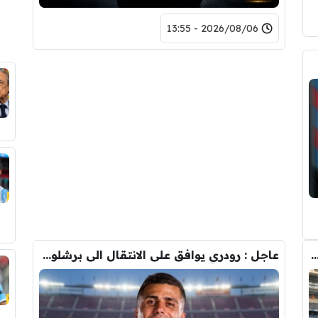
2026/08/06 - 13:55
دريد ” شاهد تشكيله الريال القادمه لاكتساح المركز الثاني
عاجل : رودري يوافق على الانتقال الى برشلونة.. 3 أسباب وراء قراره