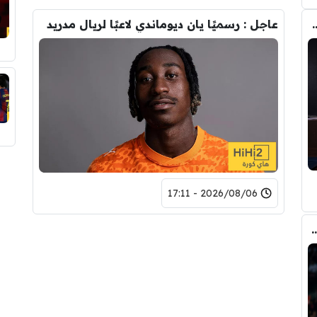
تحول صفقة رودري من ريال مدريد الى برشلونة
عاجل : رسميًا يان ديوماندي لاعبًا لريال مدريد
2026/08/06 - 17:11
ري عن ريال مدريد وقربته من برشلونة