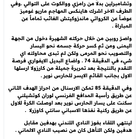
مبرلين بدلا من رامزي ووالكوت على التوالي .وفي
ف الاخر اشرك هاينكس المهاجم ماريو غوميز
ً عن الكرواتي ماندزوكيتش الغائب تماماً عن
راة .
ّ روبين من خلال حركته الشهيرة دخول من الجهة
منى ومن ثم كسر حركة جسمه نحو اليسار
صويب نحو المرمى ولكن لم تبدى محاولته اي
شيء في الدقيقة 74 . واضاع البديل الايفواري فرصة
دم بالنتيجة بعد تمريرة جميلة من كارزولا ارسلها
ل بجانب القائم الايسر للحارس نوير .
وفي الدقيقة 85 تمكن الارسنال من احراز الهدف الثاني
ريق رأسية المدافع الفرنسي لوران كوتشيلني
 على يسار الحارس نوير بعد اوصلت الكرة للاول
ريق ركنية نفذها الاسباني سانتي كاوزرلا .
هي اللقاء بفوز النادي اللندني بهدفين مقابل
ن ولكن التأهل كان من نصيب النادي الالماني .