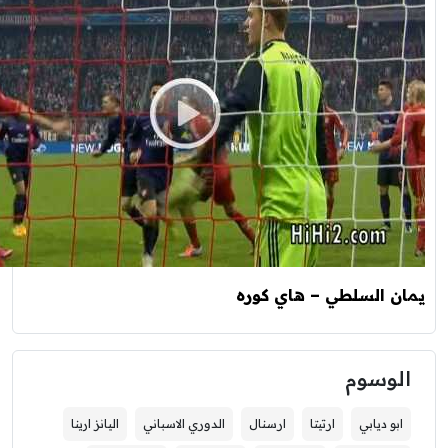
 السلطي – هاي كوره
وسوم
بو ديابي
ارتيتا
ارسنال
الدوري الاسباني
اليانز ارينا