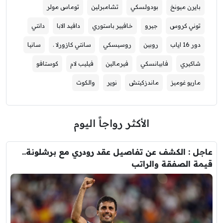
ايرن ميونخ
بودولسكي
تشامبرلين
توماس مولر
وني كروس
جيرو
خافيير باستوري
دافيد الابا
دانتي
ر 16 اياب
روبين
روسيسكي
سانتي كازورلا .
سانيا
اكيري
فابيانسكي
فيرمالين
فيليب لام
كوستافو
اريو غوميز
ماندزكيتش
نوير
والكوت
الأكثر رواجاً اليوم
 : الكشف عن تفاصيل عقد رودري مع برشلونة..
 الصفقة والراتب