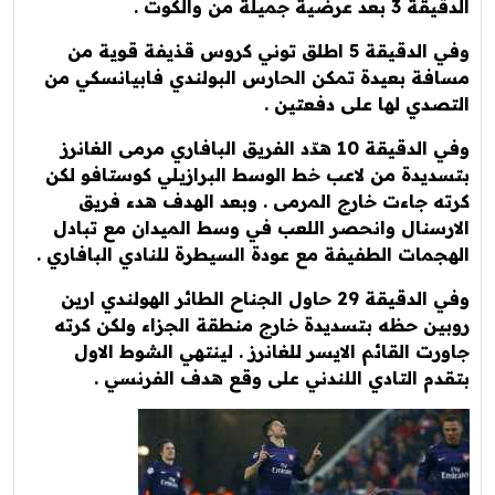
ضية جميلة من والكوت .
وفي الدقيقة 5 اطلق توني كروس قذيفة قوية من
ة بعيدة تمكن الحارس البولندي فابيانسكي من
دي لها على دفعتين .
وفي الدقيقة 10 هدّد الفريق البافاري مرمى الغانرز
يدة من لاعب خط الوسط البرازيلي كوستافو لكن
 جاءت خارج المرمى . وبعد الهدف هدء فريق
سنال وانحصر اللعب في وسط الميدان مع تبادل
مات الطفيفة مع عودة السيطرة للنادي البافاري .
وفي الدقيقة 29 حاول الجناح الطائر الهولندي ارين
ن حظه بتسديدة خارج منطقة الجزاء ولكن كرته
ت القائم الايسر للغانرز . لينتهي الشوط الاول
م التادي اللندني على وقع هدف الفرنسي .