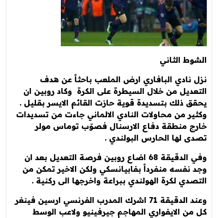
ط الثاني
نادي البافاري ارض الملعب باحثاً عن هدف
ديل من خلال السيطرة على الكرة وكاد روبين ان
 ذلك بتسديدة قوية حازت القائم الايسر بقليل .
ر من محاولات النادي الالماني جاءت من تسديدات
 منطقة دفاع الارسنال فصوّب توماس مولر
 لها الحارس البولندي .
وفي الدقيقة 68 اضاع روبين فرصة التعديل بعد ان
نفسه منفرداً بفابيانسكي ولكن الاخير تمكن من
دي لكرة الهولندي ببراعة واخرجها الى ركنية .
وعند الدقيقة 71 اشرك المدرب الفرنسي ارسين فينغر
ن الايفواري المهاجم جيرفينيو ولاعب الوسط