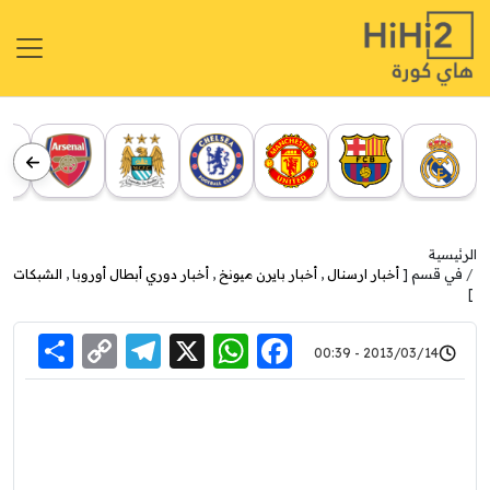
ة
سم [
أخبار ارسنال
,
أخبار بايرن ميونخ
,
أخبار دوري أبطال أوروبا
,
الشبكات
Share
Telegram
Copy
WhatsApp
Facebook
X
2013/03/14 - 00:3
Link