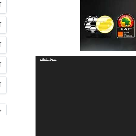
أ
أ
أ
تحميل الملف
أ
أ