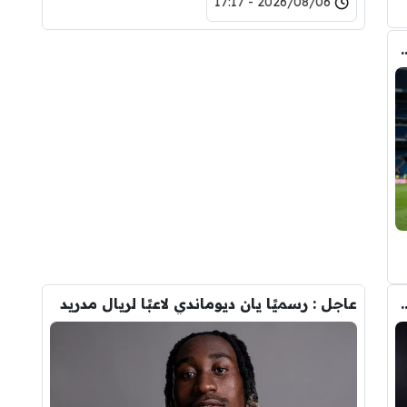
2026/08/06 - 17:17
وأحد افراد ادارة ريال مدريد بعد انهيار صفقة رودري
تحول صفقة رودري من ريال مدريد الى برشلونة
عاجل : رسميًا يان ديوماندي لاعبًا لريال مدريد