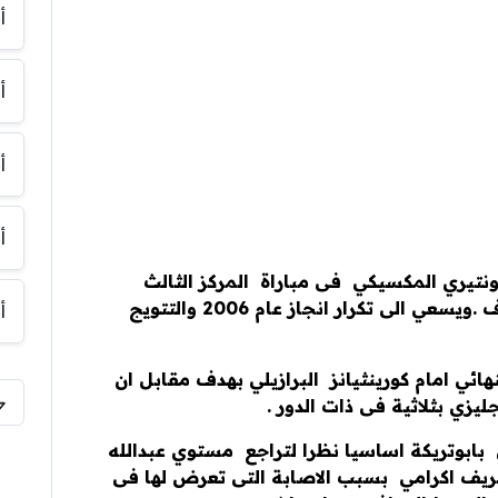
أ
أ
أ
أ
نتيري المكسيكي فى مباراة المركز الثالث
لبطولة كاس العالم للاندية بطل الكونكاكاف .ويسعي الى تكرار انجاز عام 2006 والتتويج
أ
ي امام كورينثيانز البرازيلي بهدف مقابل ان
زي بثلاثية فى ذات الدور .
بابوتريكة اساسيا نظرا لتراجع مستوي عبدالله
ريف اكرامي بسبب الاصابة التى تعرض لها فى