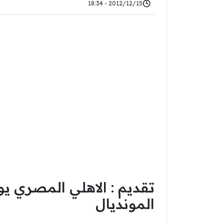
2012/12/15 - 18:34
تقديم : الاهلي المصري ي
المونديال