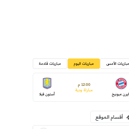
باريات الأمس
مباريات اليوم
مباريات قادمة
12:00 م
مباراة ودية
ايرن ميونيخ
أستون فيلا
أقسام الموقع