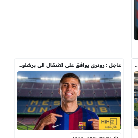
دريد ” شاهد تشكيله الريال القادمه لاكتساح المركز الثاني
عاجل : رودري يوافق على الانتقال الى برشلونة.. 3 أسباب وراء قراره