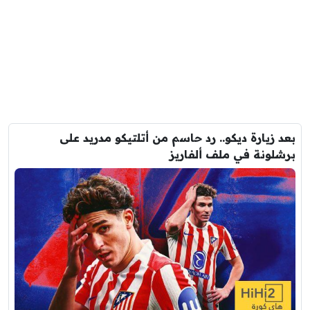
بعد زيارة ديكو.. رد حاسم من أتلتيكو مدريد على
برشلونة في ملف ألفاريز